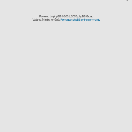
Powered by
phpBB
© 2001, 2005 phpBB Group
Varianta în limba română:
Romanian phpBB online community