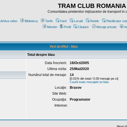
TRAM CLUB ROMANIA
Comunitatea prietenilor mijloacelor de transport in
Arhiva video
Biblioteca
Tarife
Harti
Locatii
Retele
Planificator rut
Membri
Profil
Căutare
Mesaje private
Au
Vezi profilul : blau
Totul despre blau
Data înscrierii:
18/Oct/2005
Ultima vizita:
25/Mai/2020
Numărul total de mesaje:
14
[0.01% din total / 0.00 mesaje pe zi]
Caută toate mesajele lui blau
Locaţie:
Brasov
Site Web:
Ocupaţia:
Programator
Interese:
Mergi di