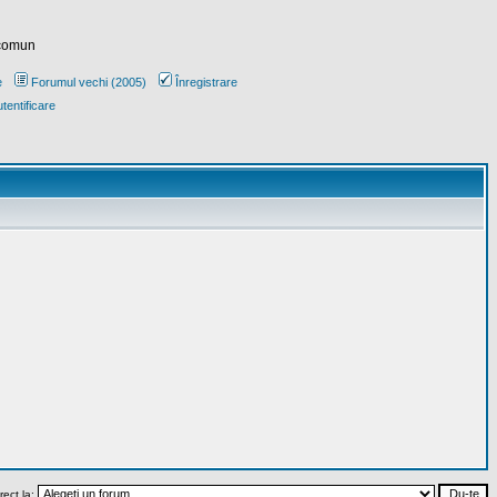
 comun
e
Forumul vechi (2005)
Înregistrare
tentificare
rect la: