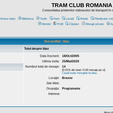
TRAM CLUB ROMANIA
Comunitatea prietenilor mijloacelor de transport in
Arhiva video
Biblioteca
Tarife
Harti
Locatii
Retele
Planificator rut
Membri
Profil
Căutare
Mesaje private
Au
Vezi profilul : blau
Totul despre blau
Data înscrierii:
18/Oct/2005
Ultima vizita:
25/Mai/2020
Numărul total de mesaje:
14
[0.01% din total / 0.00 mesaje pe zi]
Caută toate mesajele lui blau
Locaţie:
Brasov
Site Web:
Ocupaţia:
Programator
Interese:
Mergi di