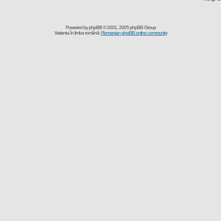
Powered by
phpBB
© 2001, 2005 phpBB Group
Varianta în limba română:
Romanian phpBB online community