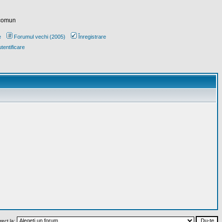
 comun
e
Forumul vechi (2005)
Înregistrare
tentificare
rect la: