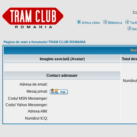
Co
Arhiva video
Biblioteca
Tarif
Me
Pagina de start a forumului TRAM CLUB ROMANIA
Vezi
Imagine asociată (Avatar)
Totul de
Contact adenauer
Numărul
Adresa de email:
Mesaj privat:
Codul MSN Messenger:
Codul Yahoo Messenger:
Adresa AIM:
Numărul ICQ: