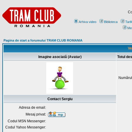
Co
Arhiva video
Biblioteca
Tarif
Me
Pagina de start a forumului TRAM CLUB ROMANIA
Ve
Imagine asociată (Avatar)
Totul de
Numărul
Contact Sergiu
Adresa de email:
Mesaj privat:
Codul MSN Messenger:
Codul Yahoo Messenger: