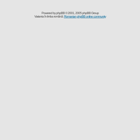
Powered by
phpBB
© 2001, 2005 phpBB Group
Varianta în limba română:
Romanian phpBB online community