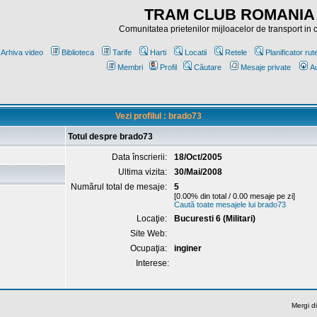
TRAM CLUB ROMANIA
Comunitatea prietenilor mijloacelor de transport in
Arhiva video
Biblioteca
Tarife
Harti
Locatii
Retele
Planificator rut
Membri
Profil
Căutare
Mesaje private
Au
Vezi profilul : brado73
Totul despre brado73
Data înscrierii:
18/Oct/2005
Ultima vizita:
30/Mai/2008
Numărul total de mesaje:
5
[0.00% din total / 0.00 mesaje pe zi]
Caută toate mesajele lui brado73
Locaţie:
Bucuresti 6 (Militari)
Site Web:
Ocupaţia:
inginer
Interese:
Mergi di