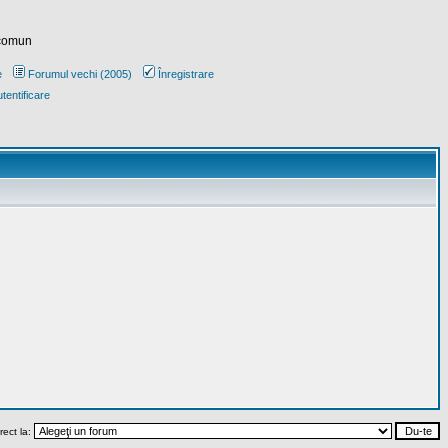
 comun
e
Forumul vechi (2005)
Înregistrare
tentificare
rect la: