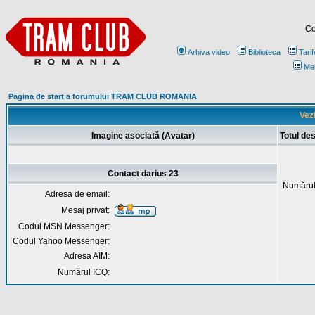
Co
Arhiva video
Biblioteca
Tarif
Me
Pagina de start a forumului TRAM CLUB ROMANIA
Vezi
Imagine asociată (Avatar)
Totul de
Contact darius 23
Numărul
Adresa de email:
Mesaj privat:
Codul MSN Messenger:
Codul Yahoo Messenger:
Adresa AIM:
Numărul ICQ: