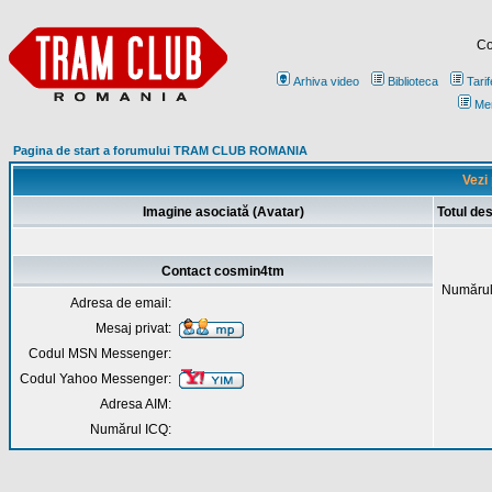
Co
Arhiva video
Biblioteca
Tarif
Me
Pagina de start a forumului TRAM CLUB ROMANIA
Vezi
Imagine asociată (Avatar)
Totul de
Contact cosmin4tm
Numărul
Adresa de email:
Mesaj privat:
Codul MSN Messenger:
Codul Yahoo Messenger:
Adresa AIM:
Numărul ICQ: