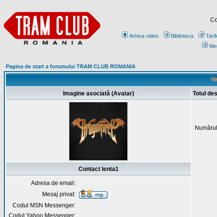
Co
Arhiva video
Biblioteca
Tarif
Me
Pagina de start a forumului TRAM CLUB ROMANIA
Ve
Imagine asociată (Avatar)
Totul de
Numărul
Contact lenta1
Adresa de email:
Mesaj privat:
Codul MSN Messenger:
Codul Yahoo Messenger: