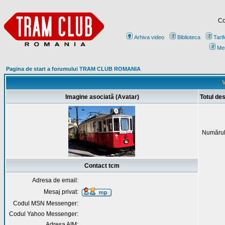
Co
Arhiva video
Biblioteca
Tarif
Me
Pagina de start a forumului TRAM CLUB ROMANIA
V
Imagine asociată (Avatar)
Totul de
Numărul
Contact tcm
Adresa de email:
Mesaj privat:
Codul MSN Messenger:
Codul Yahoo Messenger:
Adresa AIM: