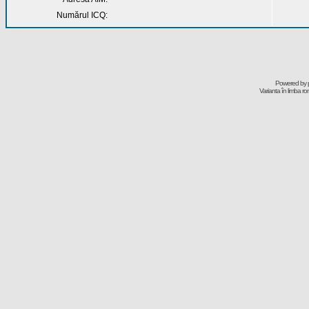
Numărul ICQ:
Powered by
Varianta în limba r