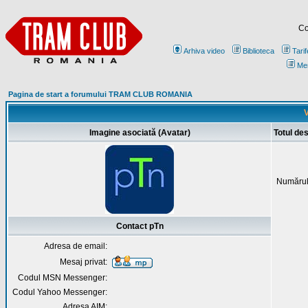
Co
Arhiva video
Biblioteca
Tarif
Me
Pagina de start a forumului TRAM CLUB ROMANIA
V
Imagine asociată (Avatar)
Totul de
Numărul
Contact pTn
Adresa de email:
Mesaj privat:
Codul MSN Messenger:
Codul Yahoo Messenger:
Adresa AIM: