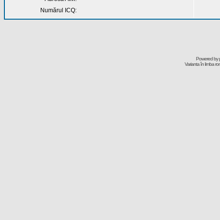
Numărul ICQ:
Powered by
Varianta în limba r