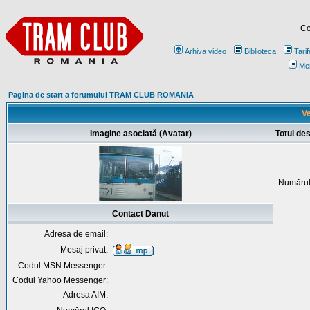
Co
Arhiva video
Biblioteca
Tarif
Me
Pagina de start a forumului TRAM CLUB ROMANIA
Ve
Imagine asociată (Avatar)
Totul de
Numărul
Contact Danut
Adresa de email:
Mesaj privat:
Codul MSN Messenger:
Codul Yahoo Messenger:
Adresa AIM: