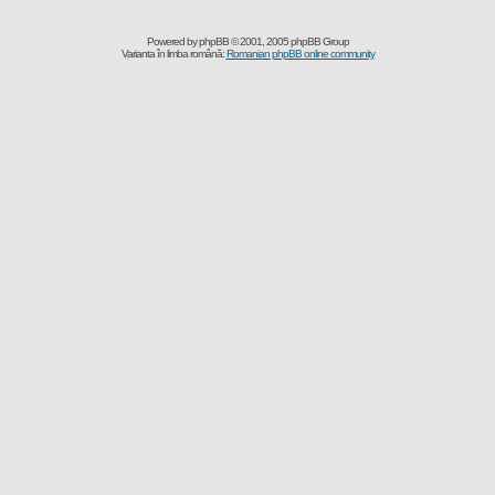
Powered by
phpBB
© 2001, 2005 phpBB Group
Varianta în limba română:
Romanian phpBB online community