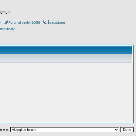
 comun
e
Forumul vechi (2005)
Înregistrare
tentificare
rect la: