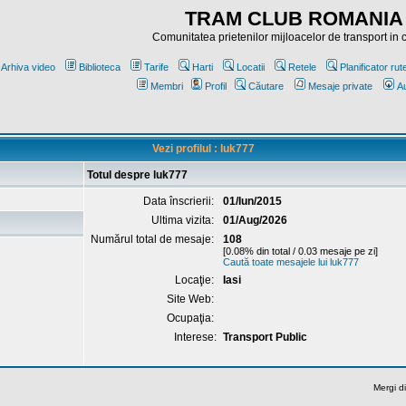
TRAM CLUB ROMANIA
Comunitatea prietenilor mijloacelor de transport in
Arhiva video
Biblioteca
Tarife
Harti
Locatii
Retele
Planificator rut
Membri
Profil
Căutare
Mesaje private
Au
Vezi profilul : luk777
Totul despre luk777
Data înscrierii:
01/Iun/2015
Ultima vizita:
01/Aug/2026
Numărul total de mesaje:
108
[0.08% din total / 0.03 mesaje pe zi]
Caută toate mesajele lui luk777
Locaţie:
Iasi
Site Web:
Ocupaţia:
Interese:
Transport Public
Mergi di