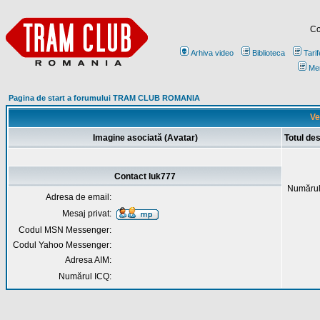
Co
Arhiva video
Biblioteca
Tarif
Me
Pagina de start a forumului TRAM CLUB ROMANIA
Ve
Imagine asociată (Avatar)
Totul de
Contact luk777
Numărul
Adresa de email:
Mesaj privat:
Codul MSN Messenger:
Codul Yahoo Messenger:
Adresa AIM:
Numărul ICQ: