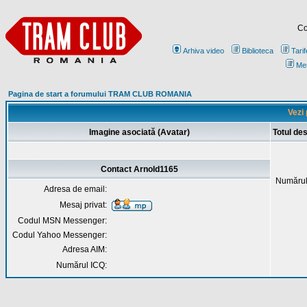
Co
Arhiva video
Biblioteca
Tarif
Me
Pagina de start a forumului TRAM CLUB ROMANIA
Vezi 
Imagine asociată (Avatar)
Totul de
Contact Arnold1165
Numărul
Adresa de email:
Mesaj privat:
Codul MSN Messenger:
Codul Yahoo Messenger:
Adresa AIM:
Numărul ICQ: