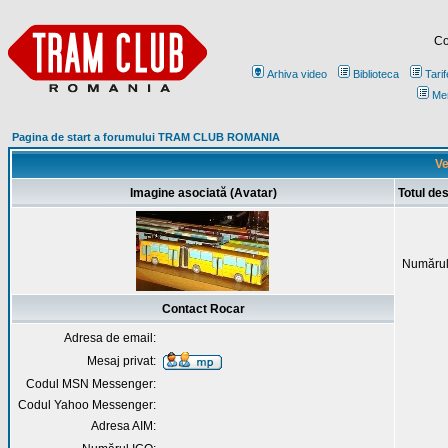
Co
Arhiva video
Biblioteca
Tarif
Me
Pagina de start a forumului TRAM CLUB ROMANIA
Ve
Imagine asociată (Avatar)
Totul de
Numărul
Contact Rocar
Adresa de email:
Mesaj privat:
Codul MSN Messenger:
Codul Yahoo Messenger:
Adresa AIM: