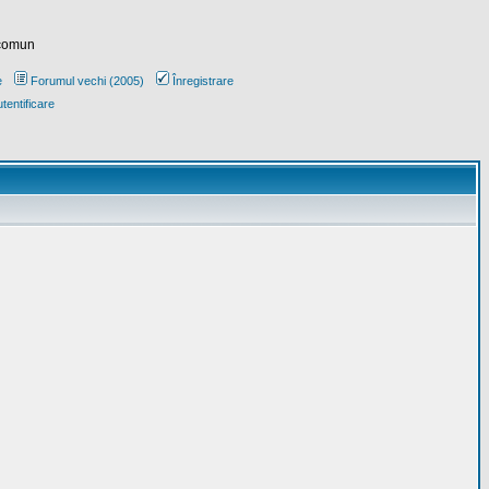
 comun
e
Forumul vechi (2005)
Înregistrare
tentificare