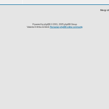
Mergi di
Powered by
phpBB
© 2001, 2005 phpBB Group
Varianta în limba română:
Romanian phpBB online community