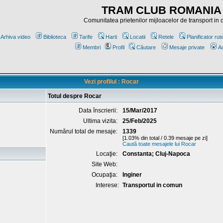
TRAM CLUB ROMANIA
Comunitatea prietenilor mijloacelor de transport in
Arhiva video
Biblioteca
Tarife
Harti
Locatii
Retele
Planificator rut
Membri
Profil
Căutare
Mesaje private
Au
Vezi profilul : Rocar
Totul despre Rocar
Data înscrierii:
15/Mar/2017
Ultima vizita:
25/Feb/2025
Numărul total de mesaje:
1339
[1.03% din total / 0.39 mesaje pe zi]
Caută toate mesajele lui Rocar
Locaţie:
Constanta; Cluj-Napoca
Site Web:
Ocupaţia:
Inginer
Interese:
Transportul in comun