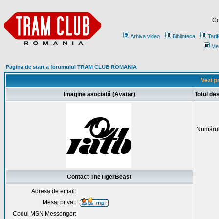
Co
Arhiva video
Biblioteca
Tarif
Me
Pagina de start a forumului TRAM CLUB ROMANIA
Vezi p
Imagine asociată (Avatar)
Totul de
Numărul
Contact TheTigerBeast
Adresa de email:
Mesaj privat:
Codul MSN Messenger: