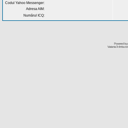
Codul Yahoo Messenger:
Adresa AIM:
Numărul ICQ:
Powered by
Varianta în limba r