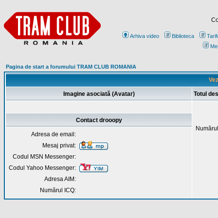
Co
Arhiva video
Biblioteca
Tarif
Me
Pagina de start a forumului TRAM CLUB ROMANIA
Vez
Imagine asociată (Avatar)
Totul de
Contact drooopy
Numărul
Adresa de email:
Mesaj privat:
Codul MSN Messenger:
Codul Yahoo Messenger:
Adresa AIM:
Numărul ICQ: