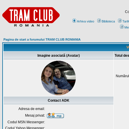
Co
Arhiva video
Biblioteca
Tarif
Me
Pagina de start a forumului TRAM CLUB ROMANIA
V
Imagine asociată (Avatar)
Totul de
Numărul
Contact ADK
Adresa de email:
Mesaj privat:
Codul MSN Messenger:
Codul Yahoo Messenger: