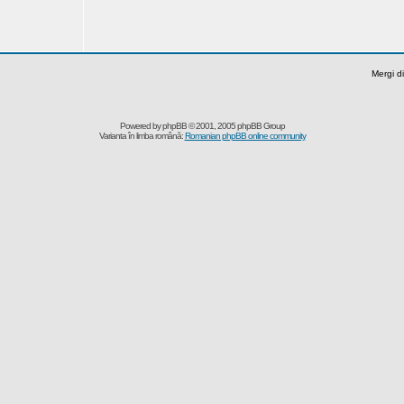
Mergi di
Powered by
phpBB
© 2001, 2005 phpBB Group
Varianta în limba română:
Romanian phpBB online community