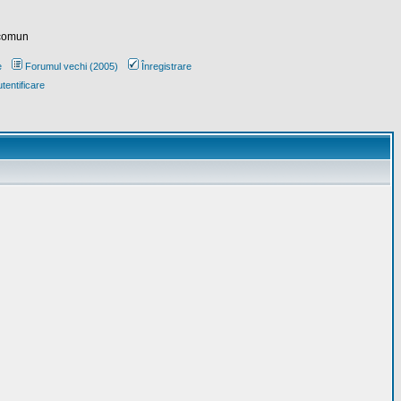
 comun
e
Forumul vechi (2005)
Înregistrare
tentificare