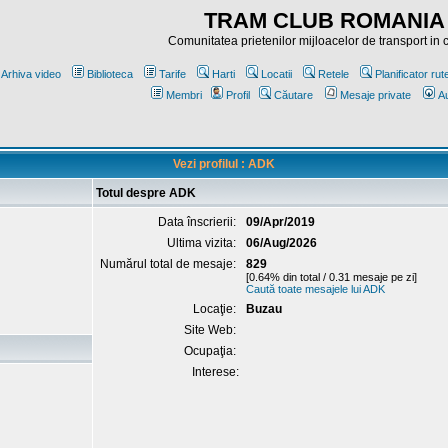
TRAM CLUB ROMANIA
Comunitatea prietenilor mijloacelor de transport in
Arhiva video
Biblioteca
Tarife
Harti
Locatii
Retele
Planificator rut
Membri
Profil
Căutare
Mesaje private
Au
Vezi profilul : ADK
Totul despre ADK
Data înscrierii:
09/Apr/2019
Ultima vizita:
06/Aug/2026
Numărul total de mesaje:
829
[0.64% din total / 0.31 mesaje pe zi]
Caută toate mesajele lui ADK
Locaţie:
Buzau
Site Web:
Ocupaţia:
Interese: