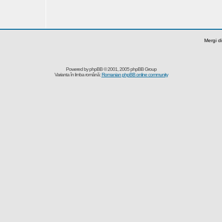
Mergi di
Powered by
phpBB
© 2001, 2005 phpBB Group
Varianta în limba română:
Romanian phpBB online community