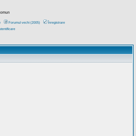
 comun
e
Forumul vechi (2005)
Înregistrare
tentificare