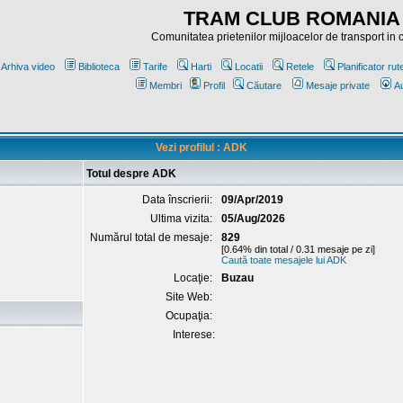
TRAM CLUB ROMANIA
Comunitatea prietenilor mijloacelor de transport in
Arhiva video
Biblioteca
Tarife
Harti
Locatii
Retele
Planificator rut
Membri
Profil
Căutare
Mesaje private
Au
Vezi profilul : ADK
Totul despre ADK
Data înscrierii:
09/Apr/2019
Ultima vizita:
05/Aug/2026
Numărul total de mesaje:
829
[0.64% din total / 0.31 mesaje pe zi]
Caută toate mesajele lui ADK
Locaţie:
Buzau
Site Web:
Ocupaţia:
Interese: