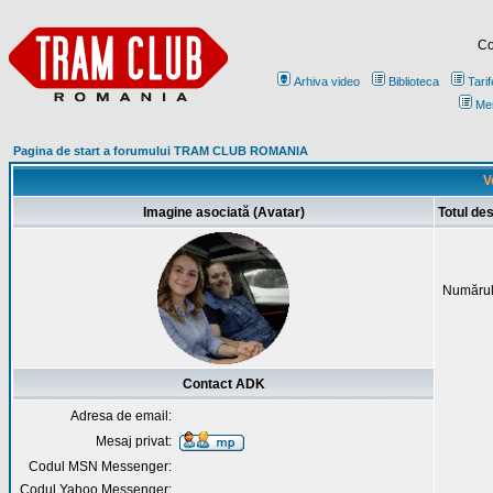
Co
Arhiva video
Biblioteca
Tarif
Me
Pagina de start a forumului TRAM CLUB ROMANIA
V
Imagine asociată (Avatar)
Totul de
Numărul
Contact ADK
Adresa de email:
Mesaj privat:
Codul MSN Messenger:
Codul Yahoo Messenger: