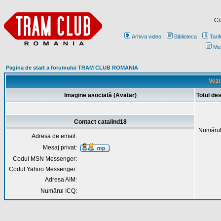
Co
Arhiva video
Biblioteca
Tarif
Me
Pagina de start a forumului TRAM CLUB ROMANIA
Vezi
Imagine asociată (Avatar)
Totul de
Contact catalind18
Numărul
Adresa de email:
Mesaj privat:
Codul MSN Messenger:
Codul Yahoo Messenger:
Adresa AIM:
Numărul ICQ: