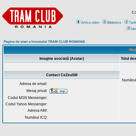
Co
Arhiva video
Biblioteca
Tarif
Me
Pagina de start a forumului TRAM CLUB ROMANIA
Vezi
Imagine asociată (Avatar)
Totul d
Contact CeZeuSM
Numărul
Adresa de email:
Mesaj privat:
Codul MSN Messenger:
Codul Yahoo Messenger:
Adresa AIM:
Numărul ICQ: