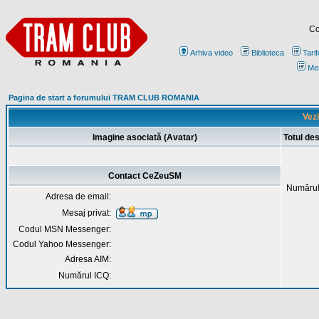
Co
Arhiva video
Biblioteca
Tarif
Me
Pagina de start a forumului TRAM CLUB ROMANIA
Vezi
Imagine asociată (Avatar)
Totul d
Contact CeZeuSM
Numărul
Adresa de email:
Mesaj privat:
Codul MSN Messenger:
Codul Yahoo Messenger:
Adresa AIM:
Numărul ICQ: