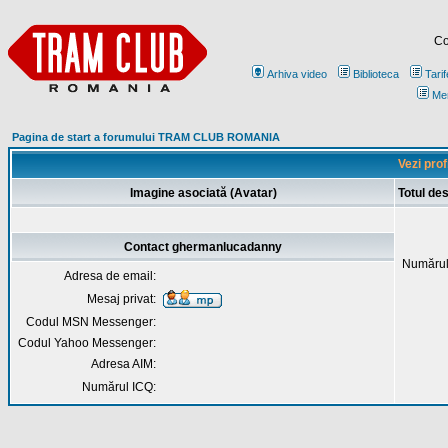
Co
Arhiva video
Biblioteca
Tarif
Me
Pagina de start a forumului TRAM CLUB ROMANIA
Vezi pro
Imagine asociată (Avatar)
Totul d
Contact ghermanlucadanny
Numărul
Adresa de email:
Mesaj privat:
Codul MSN Messenger:
Codul Yahoo Messenger:
Adresa AIM:
Numărul ICQ: