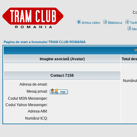
Co
Arhiva video
Biblioteca
Tarif
Me
Pagina de start a forumului TRAM CLUB ROMANIA
V
Imagine asociată (Avatar)
Totul de
Contact 7158
Numărul
Adresa de email:
Mesaj privat:
Codul MSN Messenger:
Codul Yahoo Messenger:
Adresa AIM:
Numărul ICQ: