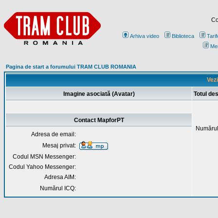
Co
Arhiva video
Biblioteca
Tarif
Me
Pagina de start a forumului TRAM CLUB ROMANIA
Vezi
Imagine asociată (Avatar)
Totul de
Contact MapforPT
Numărul
Adresa de email:
Mesaj privat:
Codul MSN Messenger:
Codul Yahoo Messenger:
Adresa AIM:
Numărul ICQ: