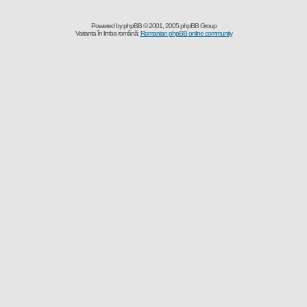
Powered by
phpBB
© 2001, 2005 phpBB Group
Varianta în limba română:
Romanian phpBB online community