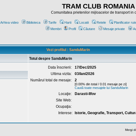
TRAM CLUB ROMANIA
Comunitatea prietenilor mijloacelor de transport in
Arhiva video
Biblioteca
Tarife
Harti
Locatii
Retele
Planificator rut
Membri
Profil
Căutare
Mesaje private
Au
Vezi profilul : SanduMarin
Totul despre SanduMarin
Data înscrierii:
17/Dec/2025
Ultima vizita:
03/Ian/2026
Numărul total de mesaje:
2
[0.00% din total / 0.01 mesaje pe zi]
Caută toate mesajele lui SanduMarin
Locaţie:
Darasti-Ilfov
Site Web:
Ocupaţia:
Interese:
Istorie, Geografie, Transport, Cultura
Mergi di