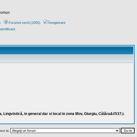
 comun
e
Forumul vechi (2005)
Înregistrare
tentificare
, Lingvistică, in general dar si local in zona Ilfov, Giurgiu, Călăra&#537;i.
rect la: