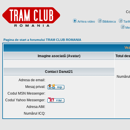
Co
Arhiva video
Biblioteca
Tarif
Me
Pagina de start a forumului TRAM CLUB ROMANIA
Vez
Imagine asociată (Avatar)
Totul de
Contact Danut21
Numărul
Adresa de email:
Mesaj privat:
Codul MSN Messenger:
Codul Yahoo Messenger:
Adresa AIM:
Numărul ICQ: