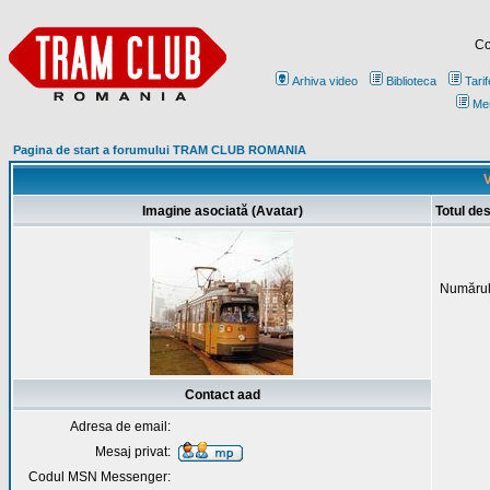
Co
Arhiva video
Biblioteca
Tarif
Me
Pagina de start a forumului TRAM CLUB ROMANIA
V
Imagine asociată (Avatar)
Totul de
Numărul
Contact aad
Adresa de email:
Mesaj privat:
Codul MSN Messenger: