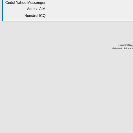
Codul Yahoo Messenger:
Adresa AIM:
Numărul ICQ:
Powered by
Varianta în limba r