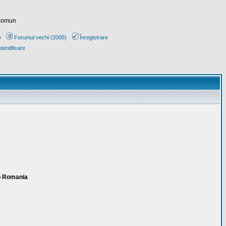
 comun
e
Forumul vechi (2005)
Înregistrare
tentificare
ub Romania