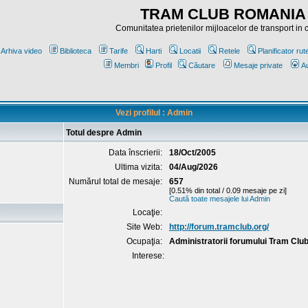
TRAM CLUB ROMANIA
Comunitatea prietenilor mijloacelor de transport in
Arhiva video
Biblioteca
Tarife
Harti
Locatii
Retele
Planificator rut
Membri
Profil
Căutare
Mesaje private
Au
Vezi profilul : Admin
Totul despre Admin
Data înscrierii:
18/Oct/2005
Ultima vizita:
04/Aug/2026
Numărul total de mesaje:
657
[0.51% din total / 0.09 mesaje pe zi]
Caută toate mesajele lui Admin
Locaţie:
Site Web:
http://forum.tramclub.org/
Ocupaţia:
Administratorii forumului Tram Cl
Interese: