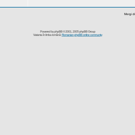
Mergi di
Powered by
phpBB
© 2001, 2005 phpBB Group
Varianta în limba română:
Romanian phpBB online community