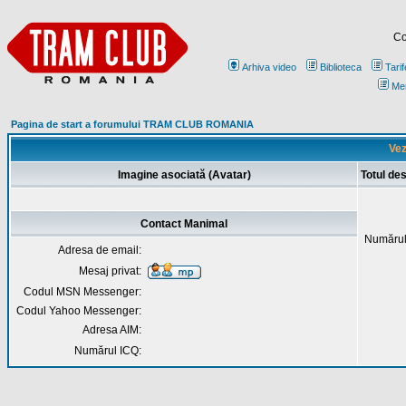
Co
Arhiva video
Biblioteca
Tarif
Me
Pagina de start a forumului TRAM CLUB ROMANIA
Vez
Imagine asociată (Avatar)
Totul de
Contact Manimal
Numărul
Adresa de email:
Mesaj privat:
Codul MSN Messenger:
Codul Yahoo Messenger:
Adresa AIM:
Numărul ICQ: