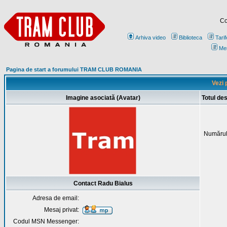
Co
Arhiva video
Biblioteca
Tarif
Me
Pagina de start a forumului TRAM CLUB ROMANIA
Vezi 
Imagine asociată (Avatar)
Totul de
Numărul
Contact Radu Bialus
Adresa de email:
Mesaj privat:
Codul MSN Messenger: