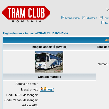
Co
Arhiva video
Biblioteca
Tarif
Me
Pagina de start a forumului TRAM CLUB ROMANIA
Vez
Imagine asociată (Avatar)
Totul de
Numărul
Contact mariooo
Adresa de email:
Mesaj privat:
Codul MSN Messenger:
Codul Yahoo Messenger:
Adresa AIM: