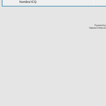
Numărul ICQ:
Powered by
Varianta în limba r