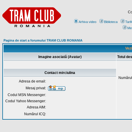
Co
Arhiva video
Biblioteca
Tarif
Me
Pagina de start a forumului TRAM CLUB ROMANIA
Vezi
Imagine asociată (Avatar)
Totul de
Contact mirciulina
Numărul
Adresa de email:
Mesaj privat:
Codul MSN Messenger:
Codul Yahoo Messenger:
Adresa AIM:
Numărul ICQ: