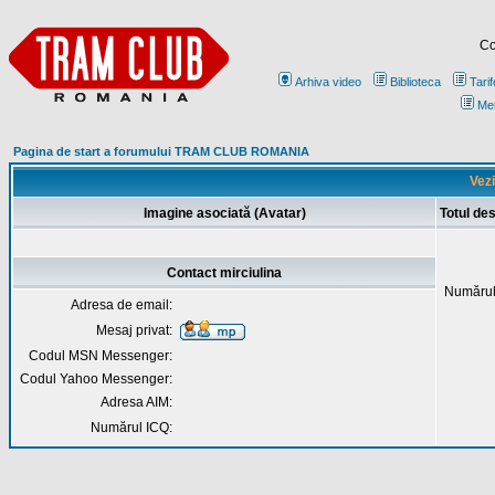
Co
Arhiva video
Biblioteca
Tarif
Me
Pagina de start a forumului TRAM CLUB ROMANIA
Vezi
Imagine asociată (Avatar)
Totul de
Contact mirciulina
Numărul
Adresa de email:
Mesaj privat:
Codul MSN Messenger:
Codul Yahoo Messenger:
Adresa AIM:
Numărul ICQ: