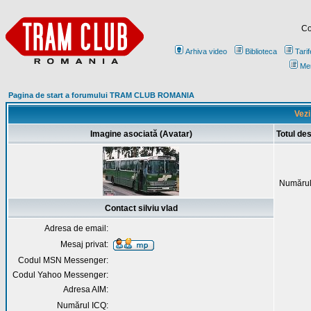
Co
Arhiva video
Biblioteca
Tarif
Me
Pagina de start a forumului TRAM CLUB ROMANIA
Vezi
Imagine asociată (Avatar)
Totul des
Numărul
Contact silviu vlad
Adresa de email:
Mesaj privat:
Codul MSN Messenger:
Codul Yahoo Messenger:
Adresa AIM:
Numărul ICQ: