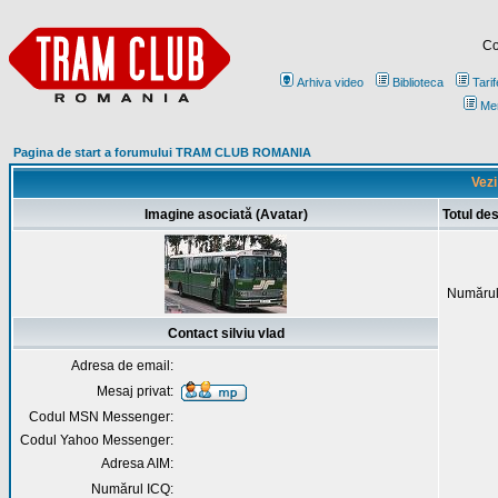
Co
Arhiva video
Biblioteca
Tarif
Me
Pagina de start a forumului TRAM CLUB ROMANIA
Vezi
Imagine asociată (Avatar)
Totul des
Numărul
Contact silviu vlad
Adresa de email:
Mesaj privat:
Codul MSN Messenger:
Codul Yahoo Messenger:
Adresa AIM:
Numărul ICQ: