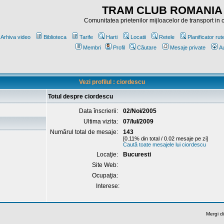
TRAM CLUB ROMANIA
Comunitatea prietenilor mijloacelor de transport in
Arhiva video
Biblioteca
Tarife
Harti
Locatii
Retele
Planificator rut
Membri
Profil
Căutare
Mesaje private
Au
Vezi profilul : ciordescu
Totul despre ciordescu
Data înscrierii:
02/Noi/2005
Ultima vizita:
07/Iul/2009
Numărul total de mesaje:
143
[0.11% din total / 0.02 mesaje pe zi]
Caută toate mesajele lui ciordescu
Locaţie:
Bucuresti
Site Web:
Ocupaţia:
Interese:
Mergi di