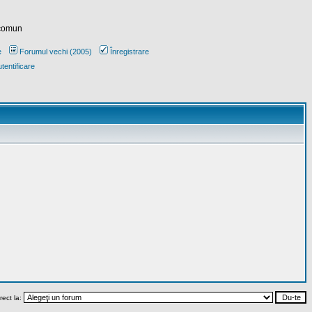
 comun
e
Forumul vechi (2005)
Înregistrare
tentificare
rect la: