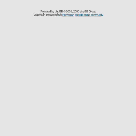
Powered by
phpBB
© 2001, 2005 phpBB Group
Varianta în limba română:
Romanian phpBB online community