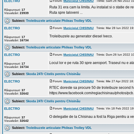
ELECTRO
Forum:
Municipiul CHISINAU
Trimis: Sâm 26 Noi 2022 1
Ruta 31 era cam la limita. Au instalat si o statie de r
Răspunsuri:
17
Ruta spre Ialoveni ...
Vizualizări:
23939
Subiect:
Troleibuzele articulate Phileas Trolley VDL
ELECTRO
Forum:
Municipiul CHISINAU
Trimis: Mar 28 Iun 2022 1
Troleibuzele au generator diesel Iveco.
Răspunsuri:
17
Vizualizări:
16734
Subiect:
Troleibuzele articulate Phileas Trolley VDL
ELECTRO
Forum:
Municipiul CHISINAU
Trimis: Dum 26 Iun 2022 1
Locul lor e pe ruta 30 spre aeroport. Traseul nu e ata
Răspunsuri:
17
Vizualizări:
16734
Subiect:
Skoda 24Tr Citelis pentru Chisinău
ELECTRO
Forum:
Municipiul CHISINAU
Trimis: Mie 27 Apr 2022 18
RTEC doreste sa procure 50 de troleibuze second han
Răspunsuri:
37
https://www.facebook.com/regiachisinau/photos/
Vizualizări:
32642
Subiect:
Skoda 24Tr Citelis pentru Chisinău
ELECTRO
Forum:
Municipiul CHISINAU
Trimis: Vin 18 Feb 2022 1
O delegatie de la Chisinau a fost la Riga pentru a v
Răspunsuri:
37
Vizualizări:
32642
Subiect:
Troleibuzele articulate Phileas Trolley VDL