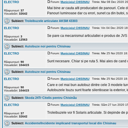
ELECTRO
Forum:
Municipiul CHISINAU
Trimis: Mar 08 Dec 2020 2
Mai bine ar cauta alti producatori de panouri. Cele d
Răspunsuri:
37
Panouri luminoase dar cu erori, sunet ca din butoi, si 
Vizualizări:
32642
Subiect:
Troleibuzele articulate AKSM 43303
ELECTRO
Forum:
Municipiul CHISINAU
Trimis: Vin 04 Dec 2020 1
Se pare ca mecanismul articulatiei e produs de JVS 
Răspunsuri:
3
Vizualizări:
12563
Subiect:
Autobuze noi pentru Chisinau
ELECTRO
Forum:
Municipiul CHISINAU
Trimis: Mie 25 Noi 2020 18
Sunt necesare. Chiar si pe ruta 5. Mai ales de cand
Răspunsuri:
90
Vizualizări:
104415
Subiect:
Autobuze noi pentru Chisinau
ELECTRO
Forum:
Municipiul CHISINAU
Trimis: Mie 25 Noi 2020 18
Care e cel mai bun autobuz dintre cele 3 modele turc
Răspunsuri:
90
Autobuzele Isuzu sunt foarte silentioase la exterior, 
Vizualizări:
104415
Subiect:
Skoda 24Tr Citelis pentru Chisinău
ELECTRO
Forum:
Municipiul CHISINAU
Trimis: Sâm 27 Iun 2020 1
Troleibuzele vor fi Solaris articulate. Si depinde de pre
Răspunsuri:
37
Vizualizări:
32642
Subiect:
Accidente/Incidente implicand transportul local din Chisinau