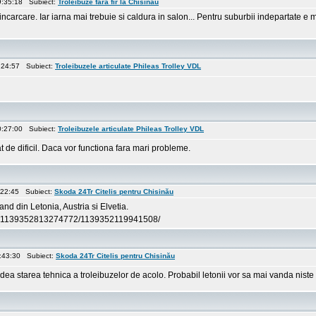
9:35:18 Subiect:
Troleibuze fara fir la Chisinau
eincarcare. Iar iarna mai trebuie si caldura in salon... Pentru suburbii indepartate e m
9:24:57 Subiect:
Troleibuzele articulate Phileas Trolley VDL
0:27:00 Subiect:
Troleibuzele articulate Phileas Trolley VDL
t de dificil. Daca vor functiona fara mari probleme.
:22:45 Subiect:
Skoda 24Tr Citelis pentru Chisinău
d din Letonia, Austria si Elvetia.
pcb.1139352813274772/1139352119941508/
9:43:30 Subiect:
Skoda 24Tr Citelis pentru Chisinău
edea starea tehnica a troleibuzelor de acolo. Probabil letonii vor sa mai vanda nist