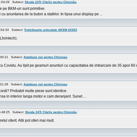
0:04:29 Subiect:
Skoda 24Tr Citelis pentru Chisinău
e pe BKM-uri sunt primitive.
cu anuntarea de la buton a statiilor. In lipsa unui display pe ...
8:54:33 Subiect:
Troleibuzele articulate AKSM 43303
(Jointech).
:30:21 Subiect:
Autobuze noi pentru Chisinau
 cu Covidu. Au lipit pe geamuri anunturi cu capacitatea de imbarcare de 35 apoi 6
:21:28 Subiect:
Autobuze noi pentru Chisinau
esti? Probabil multe piese sunt identice.
insa in interior langa motor e cam deranjant. Sunet ...
5:48:25 Subiect:
Skoda 24Tr Citelis pentru Chisinău
tul oferit. Altii pot oferi mai mult.