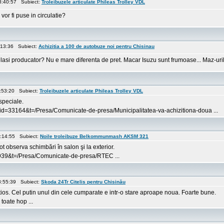
8:40:57 Subiect:
Troleibuzele articulate Phileas Trolley VDL
vor fi puse in circulatie?
:13:36 Subiect:
Achizitia a 100 de autobuze noi pentru Chisinau
asi producator? Nu e mare diferenta de pret. Macar Isuzu sunt frumoase... Maz-urile pa
6:53:20 Subiect:
Troleibuzele articulate Phileas Trolley VDL
speciale.
id=33164&t=/Presa/Comunicate-de-presa/Municipalitatea-va-achizitiona-doua ...
8:14:55 Subiect:
Noile troleibuze Belkommunmash AKSM 321
ot observa schimbări în salon şi la exterior.
2939&t=/Presa/Comunicate-de-presa/RTEC ...
8:55:39 Subiect:
Skoda 24Tr Citelis pentru Chisinău
entios. Cel putin unul din cele cumparate e intr-o stare aproape noua. Foarte bune.
toate hop ...