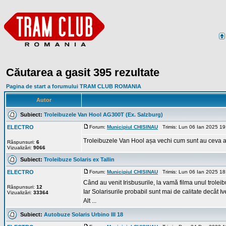
Căutarea a gasit 395 rezultate
Pagina de start a forumului TRAM CLUB ROMANIA
Autor
Subiect:
Troleibuzele Van Hool AG300T (Ex. Salzburg)
ELECTRO
Forum:
Municipiul CHISINAU
Trimis: Lun 06 Ian 2025 1
Troleibuzele Van Hool așa vechi cum sunt au ceva ap
Răspunsuri:
6
Vizualizări:
9066
Subiect:
Troleibuze Solaris ex Tallin
ELECTRO
Forum:
Municipiul CHISINAU
Trimis: Lun 06 Ian 2025 1
Când au venit Irisbusurile, la vamă filma unul troleib
Răspunsuri:
12
Iar Solarisurile probabil sunt mai de calitate decât Iv
Vizualizări:
33364
Alt ...
Subiect:
Autobuze Solaris Urbino III 18