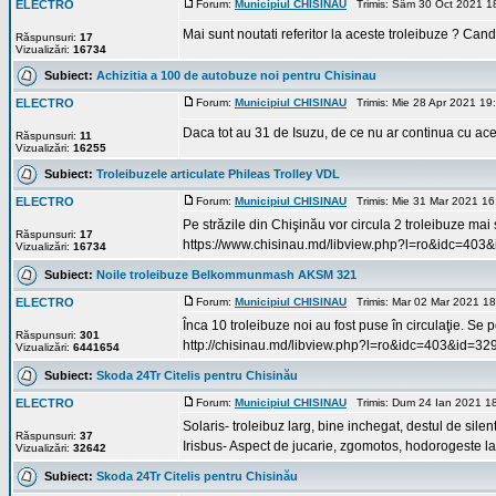
ELECTRO
Forum:
Municipiul CHISINAU
Trimis: Sâm 30 Oct 2021 1
Mai sunt noutati referitor la aceste troleibuze ? Cand 
Răspunsuri:
17
Vizualizări:
16734
Subiect:
Achizitia a 100 de autobuze noi pentru Chisinau
ELECTRO
Forum:
Municipiul CHISINAU
Trimis: Mie 28 Apr 2021 19
Daca tot au 31 de Isuzu, de ce nu ar continua cu acel
Răspunsuri:
11
Vizualizări:
16255
Subiect:
Troleibuzele articulate Phileas Trolley VDL
ELECTRO
Forum:
Municipiul CHISINAU
Trimis: Mie 31 Mar 2021 1
Pe străzile din Chişinău vor circula 2 troleibuze mai 
Răspunsuri:
17
https://www.chisinau.md/libview.php?l=ro&idc=403&
Vizualizări:
16734
Subiect:
Noile troleibuze Belkommunmash AKSM 321
ELECTRO
Forum:
Municipiul CHISINAU
Trimis: Mar 02 Mar 2021 1
Înca 10 troleibuze noi au fost puse în circulaţie. Se p
Răspunsuri:
301
http://chisinau.md/libview.php?l=ro&idc=403&id=3
Vizualizări:
6441654
Subiect:
Skoda 24Tr Citelis pentru Chisinău
ELECTRO
Forum:
Municipiul CHISINAU
Trimis: Dum 24 Ian 2021 1
Solaris- troleibuz larg, bine inchegat, destul de sil
Răspunsuri:
37
Irisbus- Aspect de jucarie, zgomotos, hodorogeste la 
Vizualizări:
32642
Subiect:
Skoda 24Tr Citelis pentru Chisinău