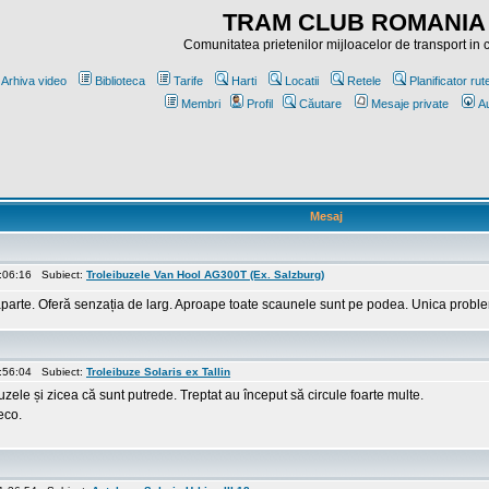
TRAM CLUB ROMANIA
Comunitatea prietenilor mijloacelor de transport in
Arhiva video
Biblioteca
Tarife
Harti
Locatii
Retele
Planificator rut
Membri
Profil
Căutare
Mesaje private
Au
Mesaj
9:06:16 Subiect:
Troleibuzele Van Hool AG300T (Ex. Salzburg)
arte. Oferă senzația de larg. Aproape toate scaunele sunt pe podea. Unica problemă
8:56:04 Subiect:
Troleibuze Solaris ex Tallin
uzele și zicea că sunt putrede. Treptat au început să circule foarte multe.
eco.