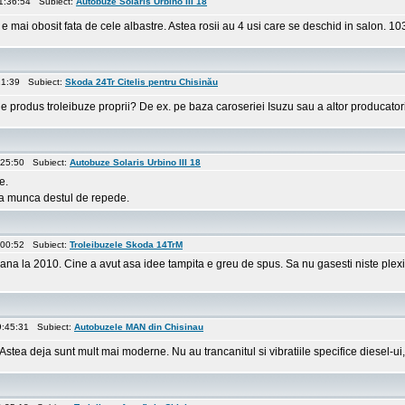
1:36:54 Subiect:
Autobuze Solaris Urbino III 18
e mai obosit fata de cele albastre. Astea rosii au 4 usi care se deschid in salon. 10
:21:39 Subiect:
Skoda 24Tr Citelis pentru Chisinău
 produs troleibuze proprii? De ex. pe baza caroseriei Isuzu sau a altor producatori? 
:25:50 Subiect:
Autobuze Solaris Urbino III 18
e.
la munca destul de repede.
:00:52 Subiect:
Troleibuzele Skoda 14TrM
pana la 2010. Cine a avut asa idee tampita e greu de spus. Sa nu gasesti niste plexi
9:45:31 Subiect:
Autobuzele MAN din Chisinau
stea deja sunt mult mai moderne. Nu au trancanitul si vibratiile specifice diesel-ui, 