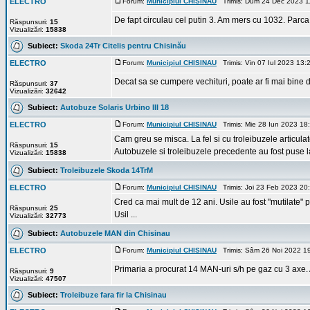
ELECTRO
Forum:
Municipiul CHISINAU
Trimis: Dum 24 Dec 2023 1
De fapt circulau cel putin 3. Am mers cu 1032. Parca 
Răspunsuri:
15
Vizualizări:
15838
Subiect:
Skoda 24Tr Citelis pentru Chisinău
ELECTRO
Forum:
Municipiul CHISINAU
Trimis: Vin 07 Iul 2023 13
Decat sa se cumpere vechituri, poate ar fi mai bine de
Răspunsuri:
37
Vizualizări:
32642
Subiect:
Autobuze Solaris Urbino III 18
ELECTRO
Forum:
Municipiul CHISINAU
Trimis: Mie 28 Iun 2023 18
Cam greu se misca. La fel si cu troleibuzele articulat
Răspunsuri:
15
Autobuzele si troleibuzele precedente au fost puse 
Vizualizări:
15838
Subiect:
Troleibuzele Skoda 14TrM
ELECTRO
Forum:
Municipiul CHISINAU
Trimis: Joi 23 Feb 2023 20
Cred ca mai mult de 12 ani. Usile au fost "mutilate" 
Răspunsuri:
25
Usil ...
Vizualizări:
32773
Subiect:
Autobuzele MAN din Chisinau
ELECTRO
Forum:
Municipiul CHISINAU
Trimis: Sâm 26 Noi 2022 1
Primaria a procurat 14 MAN-uri s/h pe gaz cu 3 axe. A
Răspunsuri:
9
Vizualizări:
47507
Subiect:
Troleibuze fara fir la Chisinau