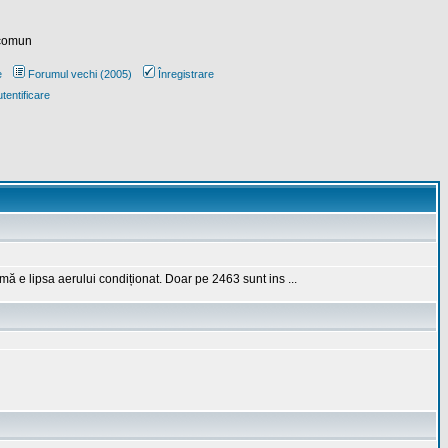
 comun
e
Forumul vechi (2005)
Înregistrare
tentificare
 e lipsa aerului condiționat. Doar pe 2463 sunt ins ...