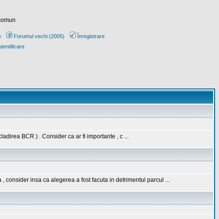
 comun
e
Forumul vechi (2005)
Înregistrare
tentificare
ladirea BCR ) . Consider ca ar fi importante , c ...
 consider insa ca alegerea a fost facuta in detrimentul parcul ...