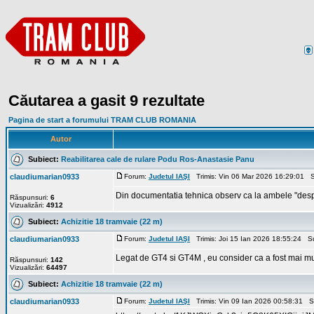
Căutarea a gasit 9 rezultate
Pagina de start a forumului TRAM CLUB ROMANIA
Autor
Subiect:
Reabilitarea cale de rulare Podu Ros-Anastasie Panu
claudiumarian0933
Forum:
Judetul IAŞI
Trimis: Vin 06 Mar 2026 16:29:01 S
Din documentatia tehnica observ ca la ambele "despartir
Răspunsuri:
6
Vizualizări:
4912
Subiect:
Achizitie 18 tramvaie (22 m)
claudiumarian0933
Forum:
Judetul IAŞI
Trimis: Joi 15 Ian 2026 18:55:24 S
Legat de GT4 si GT4M , eu consider ca a fost mai mult
Răspunsuri:
142
Vizualizări:
64497
Subiect:
Achizitie 18 tramvaie (22 m)
claudiumarian0933
Forum:
Judetul IAŞI
Trimis: Vin 09 Ian 2026 00:58:31 S