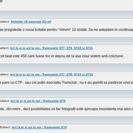
Mp
ubiect:
Achizitie 18 tramvaie (22 m)
se pregateste o noua licitatie pentru *minim* 10 unitati. Sa ne asteptam in contin
ubiect:
Ieri la ei si azi la noi - Tramvaiele ST7, ST8, ST10 si ST11
el taiat este 458 care luase foc in depou de la asa zisul sistem anti-coliziune .
ubiect:
Ieri la ei si azi la noi - Tramvaiele ST7, ST8, ST10 si ST11
 . Se pare ca CTP , sau cel putin asociatia Tramclub , nu s-au gandit sa pastreze unul
ubiect:
Ieri la ei si azi la noi - Tramvaiele GT4
 , din mers , deci posibilitatea sa fac fotografii este aproape inexistenta mai ales c
Subiect:
Ieri la ei si azi la noi - Tramvaiele GT4