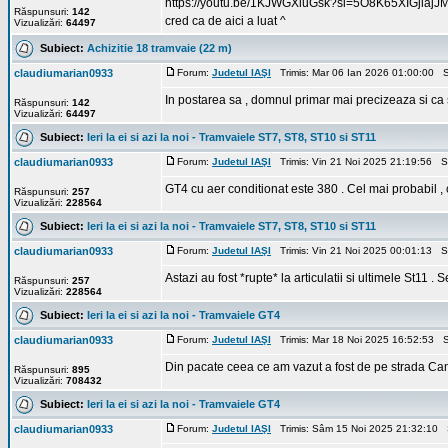
https://youtu.be/1KJWGXiuGsk?si=5O8K65XIGjiajJ
Răspunsuri:
142
cred ca de aici a luat ^
Vizualizări:
64497
Subiect:
Achizitie 18 tramvaie (22 m)
claudiumarian0933
Forum:
Judetul IAŞI
Trimis: Mar 06 Ian 2026 01:00:00 S
In postarea sa , domnul primar mai precizeaza si ca 
Răspunsuri:
142
Vizualizări:
64497
Subiect:
Ieri la ei si azi la noi - Tramvaiele ST7, ST8, ST10 si ST11
claudiumarian0933
Forum:
Judetul IAŞI
Trimis: Vin 21 Noi 2025 21:19:56 S
GT4 cu aer conditionat este 380 . Cel mai probabil , c
Răspunsuri:
257
Vizualizări:
228564
Subiect:
Ieri la ei si azi la noi - Tramvaiele ST7, ST8, ST10 si ST11
claudiumarian0933
Forum:
Judetul IAŞI
Trimis: Vin 21 Noi 2025 00:01:13 S
Astazi au fost *rupte* la articulatii si ultimele St11
Răspunsuri:
257
Vizualizări:
228564
Subiect:
Ieri la ei si azi la noi - Tramvaiele GT4
claudiumarian0933
Forum:
Judetul IAŞI
Trimis: Mar 18 Noi 2025 16:52:53 S
Din pacate ceea ce am vazut a fost de pe strada Canta
Răspunsuri:
895
Vizualizări:
708432
Subiect:
Ieri la ei si azi la noi - Tramvaiele GT4
claudiumarian0933
Forum:
Judetul IAŞI
Trimis: Sâm 15 Noi 2025 21:32:10 