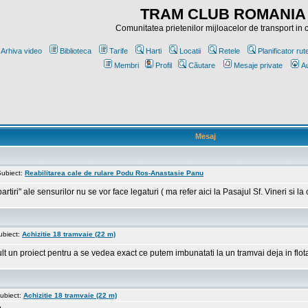
TRAM CLUB ROMANIA
Comunitatea prietenilor mijloacelor de transport in
Arhiva video
Biblioteca
Tarife
Harti
Locatii
Retele
Planificator rut
Membri
Profil
Căutare
Mesaje private
Au
Mesaj
ubiect:
Reabilitarea cale de rulare Podu Ros-Anastasie Panu
i" ale sensurilor nu se vor face legaturi ( ma refer aici la Pasajul Sf. Vineri si la c
ubiect:
Achizitie 18 tramvaie (22 m)
 un proiect pentru a se vedea exact ce putem imbunatati la un tramvai deja in flota ,
ubiect:
Achizitie 18 tramvaie (22 m)