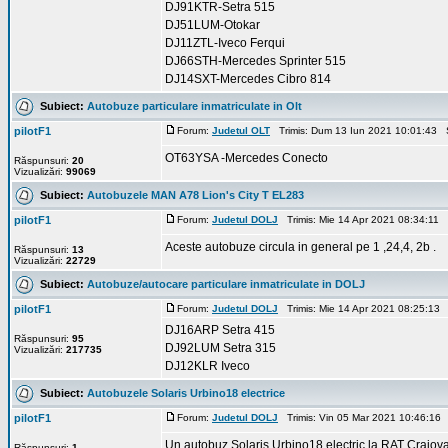
DJ91KTR-Setra 515
DJ51LUM-Otokar
DJ11ZTL-Iveco Ferqui
DJ66STH-Mercedes Sprinter 515
DJ14SXT-Mercedes Cibro 814
Subiect:
Autobuze particulare inmatriculate in Olt
pilotF1
Forum:
Judetul OLT
Trimis: Dum 13 Iun 2021 10:01:43 
OT63YSA -Mercedes Conecto
Răspunsuri:
20
Vizualizări:
99069
Subiect:
Autobuzele MAN A78 Lion's City T EL283
pilotF1
Forum:
Judetul DOLJ
Trimis: Mie 14 Apr 2021 08:34:11 
Aceste autobuze circula in general pe 1 ,24,4, 2b .
Răspunsuri:
13
Vizualizări:
22729
Subiect:
Autobuze/autocare particulare inmatriculate in DOLJ
pilotF1
Forum:
Judetul DOLJ
Trimis: Mie 14 Apr 2021 08:25:13
DJ16ARP Setra 415
Răspunsuri:
95
DJ92LUM Setra 315
Vizualizări:
217735
DJ12KLR Iveco
Subiect:
Autobuzele Solaris Urbino18 electrice
pilotF1
Forum:
Judetul DOLJ
Trimis: Vin 05 Mar 2021 10:46:16
Un autobuz Solaris Urbino18 electric la RAT Craiova 
Răspunsuri:
1