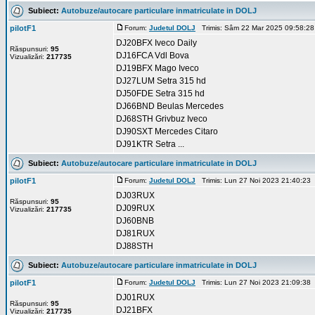
Subiect:
Autobuze/autocare particulare inmatriculate in DOLJ
pilotF1
Forum:
Judetul DOLJ
Trimis: Sâm 22 Mar 2025 09:58:2
DJ20BFX Iveco Daily
Răspunsuri:
95
DJ16FCA Vdl Bova
Vizualizări:
217735
DJ19BFX Mago Iveco
DJ27LUM Setra 315 hd
DJ50FDE Setra 315 hd
DJ66BND Beulas Mercedes
DJ68STH Grivbuz Iveco
DJ90SXT Mercedes Citaro
DJ91KTR Setra ...
Subiect:
Autobuze/autocare particulare inmatriculate in DOLJ
pilotF1
Forum:
Judetul DOLJ
Trimis: Lun 27 Noi 2023 21:40:23
DJ03RUX
Răspunsuri:
95
DJ09RUX
Vizualizări:
217735
DJ60BNB
DJ81RUX
DJ88STH
Subiect:
Autobuze/autocare particulare inmatriculate in DOLJ
pilotF1
Forum:
Judetul DOLJ
Trimis: Lun 27 Noi 2023 21:09:38
DJ01RUX
Răspunsuri:
95
DJ21BFX
Vizualizări:
217735