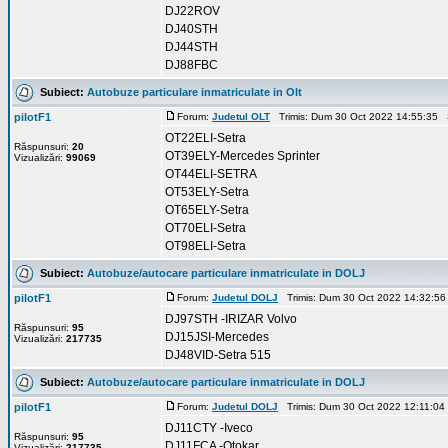
DJ22ROV
DJ40STH
DJ44STH
DJ88FBC
Subiect:
Autobuze particulare inmatriculate in Olt
pilotF1
Forum:
Judetul OLT
Trimis: Dum 30 Oct 2022 14:55:35 
OT22ELI-Setra
Răspunsuri:
20
OT39ELY-Mercedes Sprinter
Vizualizări:
99069
OT44ELI-SETRA
OT53ELY-Setra
OT65ELY-Setra
OT70ELI-Setra
OT98ELI-Setra
Subiect:
Autobuze/autocare particulare inmatriculate in DOLJ
pilotF1
Forum:
Judetul DOLJ
Trimis: Dum 30 Oct 2022 14:32:5
DJ97STH -IRIZAR Volvo
Răspunsuri:
95
DJ15JSI-Mercedes
Vizualizări:
217735
DJ48VID-Setra 515
Subiect:
Autobuze/autocare particulare inmatriculate in DOLJ
pilotF1
Forum:
Judetul DOLJ
Trimis: Dum 30 Oct 2022 12:11:04
DJ11CTY -Iveco
Răspunsuri:
95
DJ11FCA -Otokar
Vizualizări:
217735