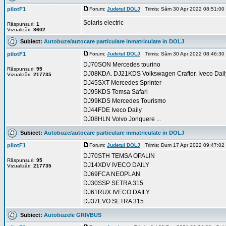
pilotF1
Forum:
Judetul DOLJ
Trimis: Sâm 30 Apr 2022 08:51:00
Solaris electric
Răspunsuri:
1
Vizualizări:
8602
Subiect:
Autobuze/autocare particulare inmatriculate in DOLJ
pilotF1
Forum:
Judetul DOLJ
Trimis: Sâm 30 Apr 2022 08:46:30
DJ70SON Mercedes tourino
Răspunsuri:
95
DJ08KDA. DJ21KDS Volkswagen Crafter. Iveco Dail
Vizualizări:
217735
DJ45SXT Mercedes Sprinter
DJ95KDS Temsa Safari
DJ99KDS Mercedes Tourismo
DJ44FDE Iveco Daily
DJ08HLN Volvo Jonquere ...
Subiect:
Autobuze/autocare particulare inmatriculate in DOLJ
pilotF1
Forum:
Judetul DOLJ
Trimis: Dum 17 Apr 2022 09:47:02
DJ70STH TEMSA OPALIN
Răspunsuri:
95
DJ14XDV IVECO DAILY
Vizualizări:
217735
DJ69FCA NEOPLAN
DJ30SSP SETRA 315
DJ61RUX IVECO DAILY
DJ37EVO SETRA 315
Subiect:
Autobuzele GRIVBUS