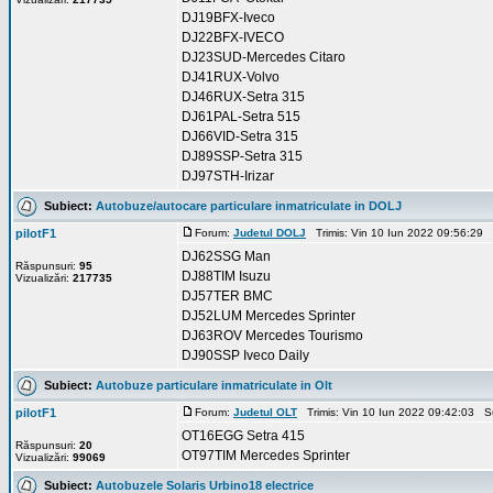
DJ19BFX-Iveco
DJ22BFX-IVECO
DJ23SUD-Mercedes Citaro
DJ41RUX-Volvo
DJ46RUX-Setra 315
DJ61PAL-Setra 515
DJ66VID-Setra 315
DJ89SSP-Setra 315
DJ97STH-Irizar
Subiect:
Autobuze/autocare particulare inmatriculate in DOLJ
pilotF1
Forum:
Judetul DOLJ
Trimis: Vin 10 Iun 2022 09:56:29 
DJ62SSG Man
Răspunsuri:
95
DJ88TIM Isuzu
Vizualizări:
217735
DJ57TER BMC
DJ52LUM Mercedes Sprinter
DJ63ROV Mercedes Tourismo
DJ90SSP Iveco Daily
Subiect:
Autobuze particulare inmatriculate in Olt
pilotF1
Forum:
Judetul OLT
Trimis: Vin 10 Iun 2022 09:42:03 S
OT16EGG Setra 415
Răspunsuri:
20
OT97TIM Mercedes Sprinter
Vizualizări:
99069
Subiect:
Autobuzele Solaris Urbino18 electrice