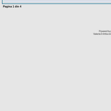
Pagina
1
din
4
Powered by
Varianta în limba r