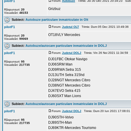
pilotF1
Forum:
Autobuze
Trimis: Joi 30 Dec 2021 20:34:23 Sub
Grizbuz
Răspunsuri:
20
Vizualizări:
48153
Subiect:
Autobuze particulare inmatriculate in Olt
pilotF1
Forum:
Judetul OLT
Trimis: Dum 05 Dec 2021 10:49:36 
OT18VLY Mercedes
Răspunsuri:
20
Vizualizări:
99069
Subiect:
Autobuze/autocare particulare inmatriculate in DOLJ
pilotF1
Forum:
Judetul DOLJ
Trimis: Vin 26 Noi 2021 11:34:59 
DJ01FBC Otokar Navigo
Răspunsuri:
95
DJ06SRM Man
Vizualizări:
217735
DJ09RWA Setra 315
DJ13UTH Setra 315hd
DJ28NGT Mercedes Cibro
DJ38NGT Mercedes Cibro
DJ47EVO Setra 415
DJ60SXT Man Lions
Subiect:
Autobuze/autocare particulare inmatriculate in DOLJ
pilotF1
Forum:
Judetul DOLJ
Trimis: Dum 20 Iun 2021 17:08:01
DJ90STH-Volvo
Răspunsuri:
95
DJ89STH-Man
Vizualizări:
217735
DJ69KTR-Mercedes Tourismo