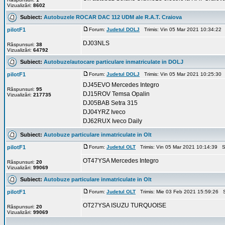
Vizualizări:
8602
Subiect:
Autobuzele ROCAR DAC 112 UDM ale R.A.T. Craiova
pilotF1
Forum:
Judetul DOLJ
Trimis: Vin 05 Mar 2021 10:34:22
DJ03NLS
Răspunsuri:
38
Vizualizări:
64792
Subiect:
Autobuze/autocare particulare inmatriculate in DOLJ
pilotF1
Forum:
Judetul DOLJ
Trimis: Vin 05 Mar 2021 10:25:30
DJ45EVO Mercedes Integro
Răspunsuri:
95
DJ15ROV Temsa Opalin
Vizualizări:
217735
DJ05BAB Setra 315
DJ04YRZ Iveco
DJ62RUX Iveco Daily
Subiect:
Autobuze particulare inmatriculate in Olt
pilotF1
Forum:
Judetul OLT
Trimis: Vin 05 Mar 2021 10:14:39 S
OT47YSA Mercedes Integro
Răspunsuri:
20
Vizualizări:
99069
Subiect:
Autobuze particulare inmatriculate in Olt
pilotF1
Forum:
Judetul OLT
Trimis: Mie 03 Feb 2021 15:59:26 
OT27YSA ISUZU TURQUOISE
Răspunsuri:
20
Vizualizări:
99069