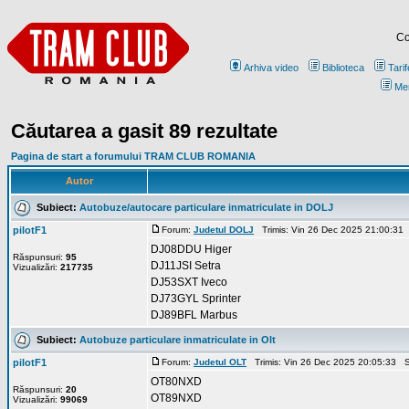
Co
Arhiva video
Biblioteca
Tarif
Me
Căutarea a gasit 89 rezultate
Pagina de start a forumului TRAM CLUB ROMANIA
Autor
Subiect:
Autobuze/autocare particulare inmatriculate in DOLJ
pilotF1
Forum:
Judetul DOLJ
Trimis: Vin 26 Dec 2025 21:00:31
DJ08DDU Higer
Răspunsuri:
95
DJ11JSI Setra
Vizualizări:
217735
DJ53SXT Iveco
DJ73GYL Sprinter
DJ89BFL Marbus
Subiect:
Autobuze particulare inmatriculate in Olt
pilotF1
Forum:
Judetul OLT
Trimis: Vin 26 Dec 2025 20:05:33 S
OT80NXD
Răspunsuri:
20
OT89NXD
Vizualizări:
99069