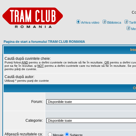
Co
Arhiva video
Biblioteca
Tarif
Me
Pagina de start a forumului TRAM CLUB ROMANIA
Int
Caută după cuvintele cheie:
Puteţi folosi
AND
pentru a defini cuvintele ce trebuie să fie în rezultate,
OR
pentru a defini cuv
pot sa fie în rezultat, şi
NOT
pentru a defini cuvintele care nu trebuie să fie în rezultate. Se poa
pentru părţi de cuvinte.
Caută după autor:
Utilizaţi * pentru parţi de cuvinte
O
Forum:
Categorie:
Afişează rezultatele ca:
Mesaje
Subiecte