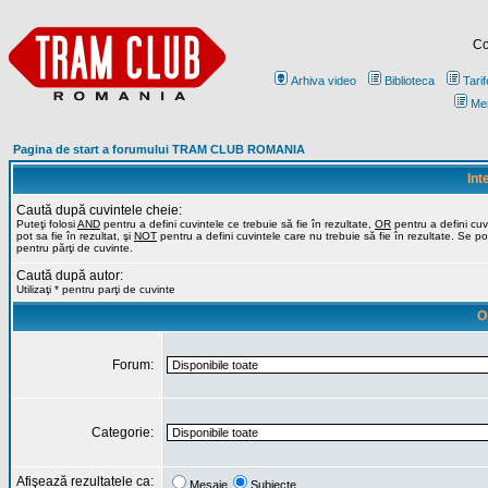
Co
Arhiva video
Biblioteca
Tarif
Me
Pagina de start a forumului TRAM CLUB ROMANIA
Int
Caută după cuvintele cheie:
Puteţi folosi
AND
pentru a defini cuvintele ce trebuie să fie în rezultate,
OR
pentru a defini cuv
pot sa fie în rezultat, şi
NOT
pentru a defini cuvintele care nu trebuie să fie în rezultate. Se poa
pentru părţi de cuvinte.
Caută după autor:
Utilizaţi * pentru parţi de cuvinte
O
Forum:
Categorie:
Afişează rezultatele ca:
Mesaje
Subiecte