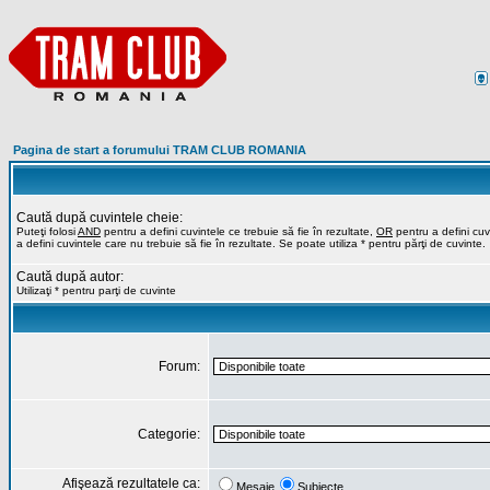
Pagina de start a forumului TRAM CLUB ROMANIA
Caută după cuvintele cheie:
Puteţi folosi
AND
pentru a defini cuvintele ce trebuie să fie în rezultate,
OR
pentru a defini cuvi
a defini cuvintele care nu trebuie să fie în rezultate. Se poate utiliza * pentru părţi de cuvinte.
Caută după autor:
Utilizaţi * pentru parţi de cuvinte
Forum:
Categorie:
Afişează rezultatele ca:
Mesaje
Subiecte