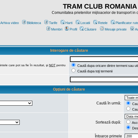
TRAM CLUB ROMANIA
Comunitatea prietenilor mijloacelor de transport in
Arhiva video
Biblioteca
Tarife
Harti
Locatii
Retele
Planificator rut
Membri
Profil
Căutare
Mesaje private
Au
Interogare de căutare
ntele care pot sa fie în rezultat, şi
NOT
pentru
Caută dupa oricare dintre termeni sau uti
Caută dupa toţi termenii
Opţiuni de căutare
Caută în urmă:
Caut
Caut
Sortează după:
Asc
Des
Întoarce primele