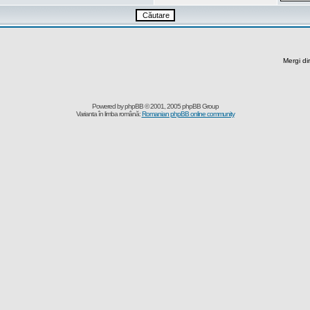
Mergi di
Powered by
phpBB
© 2001, 2005 phpBB Group
Varianta în limba română:
Romanian phpBB online community