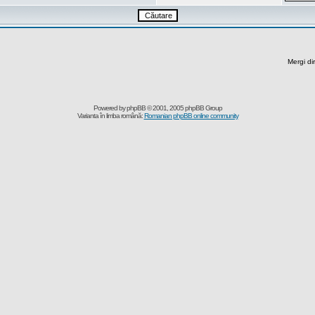
Mergi di
Powered by
phpBB
© 2001, 2005 phpBB Group
Varianta în limba română:
Romanian phpBB online community