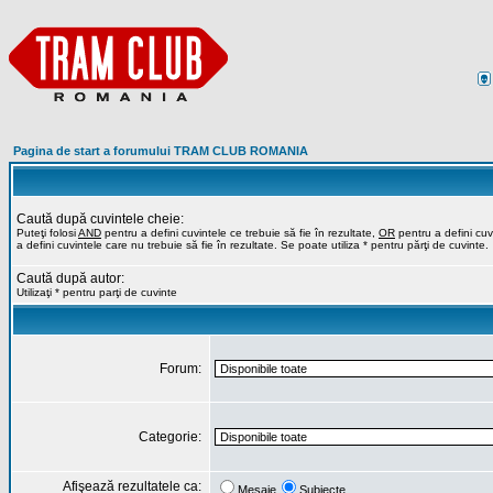
Pagina de start a forumului TRAM CLUB ROMANIA
Caută după cuvintele cheie:
Puteţi folosi
AND
pentru a defini cuvintele ce trebuie să fie în rezultate,
OR
pentru a defini cuvi
a defini cuvintele care nu trebuie să fie în rezultate. Se poate utiliza * pentru părţi de cuvinte.
Caută după autor:
Utilizaţi * pentru parţi de cuvinte
Forum:
Categorie:
Afişează rezultatele ca:
Mesaje
Subiecte