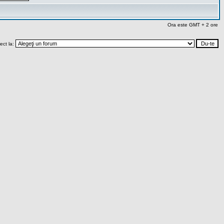
Ora este GMT + 2 ore
rect la: