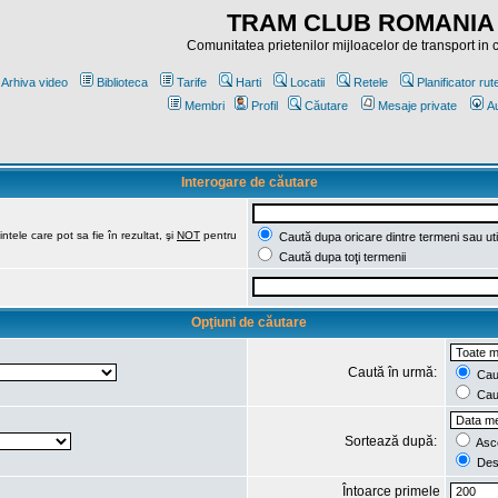
TRAM CLUB ROMANIA
Comunitatea prietenilor mijloacelor de transport in
Arhiva video
Biblioteca
Tarife
Harti
Locatii
Retele
Planificator rut
Membri
Profil
Căutare
Mesaje private
Au
Interogare de căutare
ntele care pot sa fie în rezultat, şi
NOT
pentru
Caută dupa oricare dintre termeni sau uti
Caută dupa toţi termenii
Opţiuni de căutare
Caută în urmă:
Caut
Caut
Sortează după:
Asc
Des
Întoarce primele