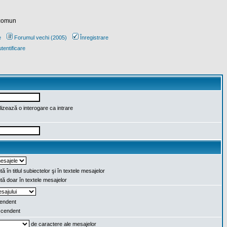
 comun
e
Forumul vechi (2005)
Înregistrare
tentificare
lizează o interogare ca intrare
ă în titlul subiectelor şi în textele mesajelor
ă doar în textele mesajelor
endent
cendent
de caractere ale mesajelor