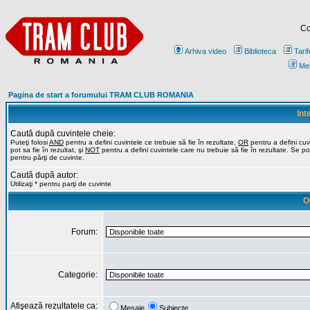
Co
Arhiva video
Biblioteca
Tarif
Me
Pagina de start a forumului TRAM CLUB ROMANIA
Int
Caută după cuvintele cheie:
Puteţi folosi
AND
pentru a defini cuvintele ce trebuie să fie în rezultate,
OR
pentru a defini cuv
pot sa fie în rezultat, şi
NOT
pentru a defini cuvintele care nu trebuie să fie în rezultate. Se poa
pentru părţi de cuvinte.
Caută după autor:
Utilizaţi * pentru parţi de cuvinte
O
Forum:
Categorie:
Afişează rezultatele ca:
Mesaje
Subiecte