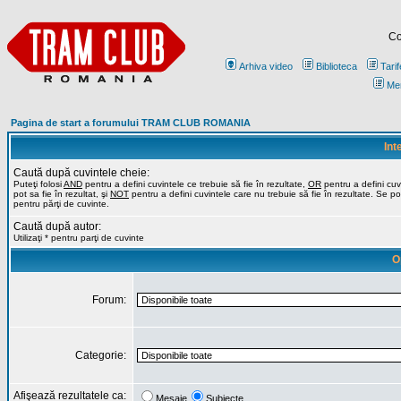
Co
Arhiva video
Biblioteca
Tarif
Me
Pagina de start a forumului TRAM CLUB ROMANIA
Int
Caută după cuvintele cheie:
Puteţi folosi
AND
pentru a defini cuvintele ce trebuie să fie în rezultate,
OR
pentru a defini cuv
pot sa fie în rezultat, şi
NOT
pentru a defini cuvintele care nu trebuie să fie în rezultate. Se poa
pentru părţi de cuvinte.
Caută după autor:
Utilizaţi * pentru parţi de cuvinte
O
Forum:
Categorie:
Afişează rezultatele ca:
Mesaje
Subiecte