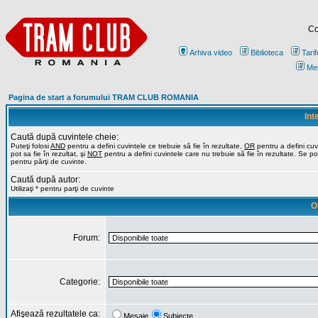
Co
Arhiva video
Biblioteca
Tarif
Me
Pagina de start a forumului TRAM CLUB ROMANIA
Int
Caută după cuvintele cheie:
Puteţi folosi
AND
pentru a defini cuvintele ce trebuie să fie în rezultate,
OR
pentru a defini cuv
pot sa fie în rezultat, şi
NOT
pentru a defini cuvintele care nu trebuie să fie în rezultate. Se poa
pentru părţi de cuvinte.
Caută după autor:
Utilizaţi * pentru parţi de cuvinte
O
Forum:
Categorie:
Afişează rezultatele ca:
Mesaje
Subiecte